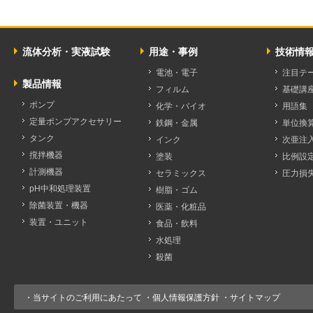
流体分析・実液試験
用途・事例
技術情
電池・電子
注目テ
製品情報
フィルム
基礎講
ポンプ
化学・バイオ
用語集
定量ポンプアクセサリー
鉄鋼・金属
単位換
タンク
インク
次亜注
撹拌機器
塗装
比例設
計測機器
セラミックス
圧力損
pH中和処理装置
樹脂・ゴム
除菌装置・機器
医薬・化粧品
装置・ユニット
食品・飲料
水処理
殺菌
・
当サイトのご利用にあたって
・
個人情報保護方針
・
サイトマップ