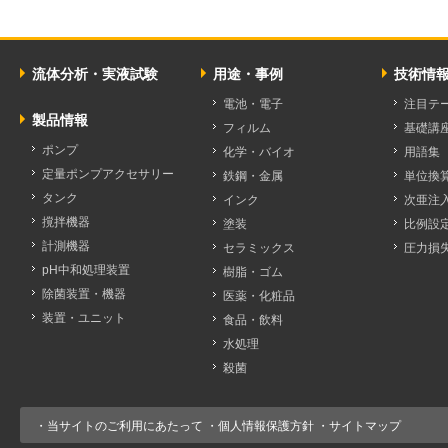
流体分析・実液試験
用途・事例
技術情
電池・電子
注目テ
製品情報
フィルム
基礎講
ポンプ
化学・バイオ
用語集
定量ポンプアクセサリー
鉄鋼・金属
単位換
タンク
インク
次亜注
撹拌機器
塗装
比例設
計測機器
セラミックス
圧力損
pH中和処理装置
樹脂・ゴム
除菌装置・機器
医薬・化粧品
装置・ユニット
食品・飲料
水処理
殺菌
・
当サイトのご利用にあたって
・
個人情報保護方針
・
サイトマップ