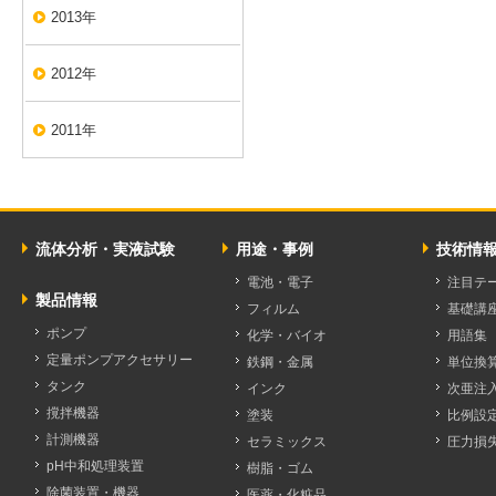
2013年
2012年
2011年
流体分析・実液試験
用途・事例
技術情
電池・電子
注目テ
製品情報
フィルム
基礎講
ポンプ
化学・バイオ
用語集
定量ポンプアクセサリー
鉄鋼・金属
単位換
タンク
インク
次亜注
撹拌機器
塗装
比例設
計測機器
セラミックス
圧力損
pH中和処理装置
樹脂・ゴム
除菌装置・機器
医薬・化粧品