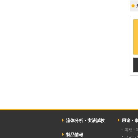
流体分析・実液試験
用途・
電池・
製品情報
フィル