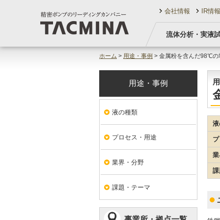
会社情報
IR情
流体分析・実液
ホーム
>
用途・事例
> 金属粉を含んだ98℃
用
用途・事例
液の種類
液
プロセス・用途
プ
業
業界・分野
課
課題・テーマ
事業所・拠点一覧