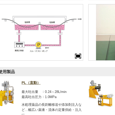
使用製品
PL（直動）
最大吐出量
0.24～28L/min
最高吐出圧力
1.0MPa
水処理薬品の長距離移送や添加剤注入な
ど…幅広い薬液・流体の定量供給・注入
に