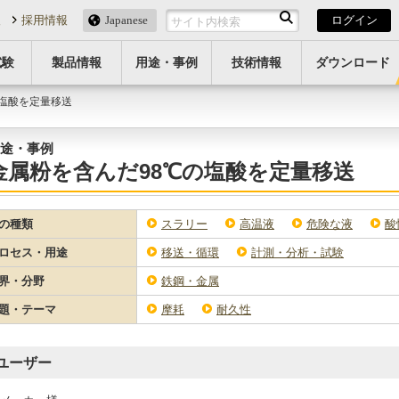
報
採用情報
Japanese
ログイン
試験
製品情報
用途・事例
技術情報
ダウンロード
の塩酸を定量移送
途・事例
金属粉を含んだ98℃の塩酸を定量移送
の種類
スラリー
高温液
危険な液
酸
ロセス・用途
移送・循環
計測・分析・試験
界・分野
鉄鋼・金属
題・テーマ
摩耗
耐久性
ユーザー