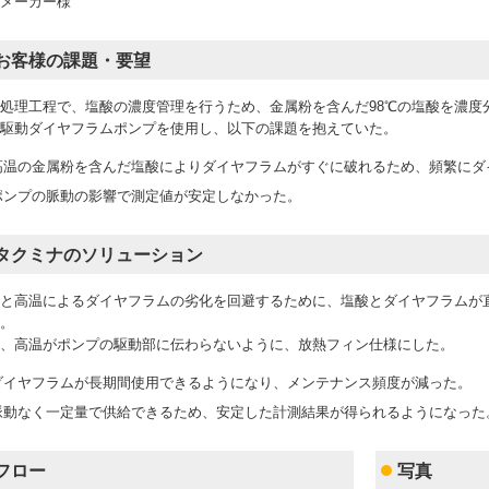
メーカー様
お客様の課題・要望
処理工程で、塩酸の濃度管理を行うため、金属粉を含んだ98℃の塩酸を濃度
駆動ダイヤフラムポンプを使用し、以下の課題を抱えていた。
高温の金属粉を含んだ塩酸によりダイヤフラムがすぐに破れるため、頻繁にダ
ポンプの脈動の影響で測定値が安定しなかった。
タクミナのソリューション
と高温によるダイヤフラムの劣化を回避するために、塩酸とダイヤフラムが
。
、高温がポンプの駆動部に伝わらないように、放熱フィン仕様にした。
ダイヤフラムが長期間使用できるようになり、メンテナンス頻度が減った。
脈動なく一定量で供給できるため、安定した計測結果が得られるようになった
フロー
写真