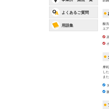
鉄鋼
よくあるご質問
酸洗
用語集
エア
摩耗
した
また