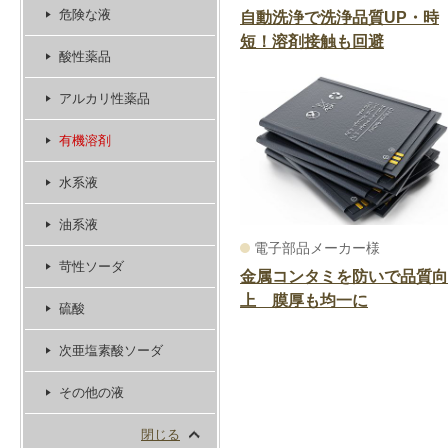
危険な液
自動洗浄で洗浄品質UP・時
短！溶剤接触も回避
酸性薬品
アルカリ性薬品
有機溶剤
水系液
油系液
電子部品メーカー様
苛性ソーダ
金属コンタミを防いで品質向
上 膜厚も均一に
硫酸
次亜塩素酸ソーダ
その他の液