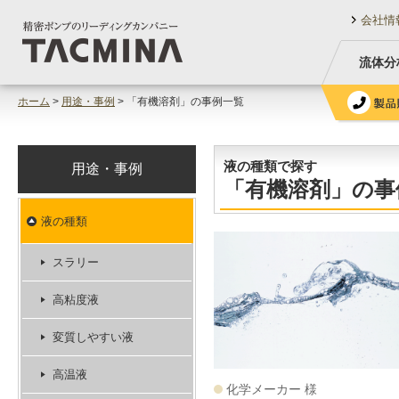
会社情
流体分
ホーム
>
用途・事例
> 「有機溶剤」の事例一覧
液の種類で探す
用途・事例
「有機溶剤」の事
液の種類
スラリー
高粘度液
変質しやすい液
高温液
化学メーカー 様