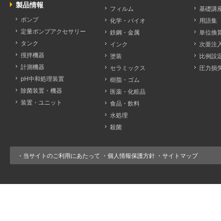
製品情報
フィルム
基礎講
ポンプ
化学・バイオ
用語集
定量ポンプアクセサリー
鉄鋼・金属
単位換
タンク
インク
次亜注
撹拌機器
塗装
比例設
計測機器
セラミックス
圧力損
pH中和処理装置
樹脂・ゴム
除菌装置・機器
医薬・化粧品
装置・ユニット
食品・飲料
水処理
殺菌
・
当サイトのご利用にあたって
・
個人情報保護方針
・
サイトマップ