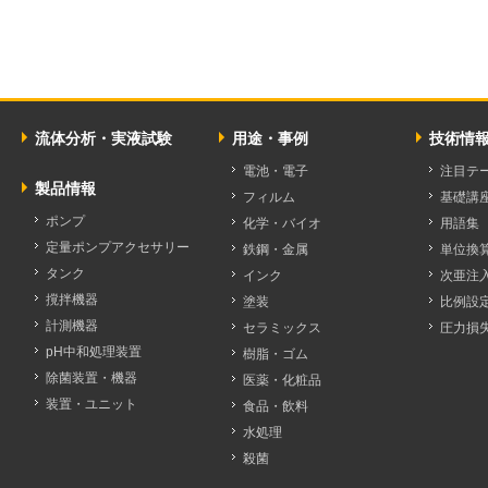
流体分析・実液試験
用途・事例
技術情
電池・電子
注目テ
製品情報
フィルム
基礎講
ポンプ
化学・バイオ
用語集
定量ポンプアクセサリー
鉄鋼・金属
単位換
タンク
インク
次亜注
撹拌機器
塗装
比例設
計測機器
セラミックス
圧力損
pH中和処理装置
樹脂・ゴム
除菌装置・機器
医薬・化粧品
装置・ユニット
食品・飲料
水処理
殺菌