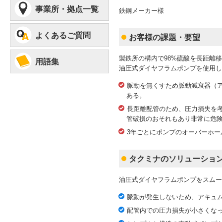
事業所・拠点一覧
鉄鋼メーカー様
よくあるご質問
お客様の課題・要望
製鉄所の構内で98%硫酸を長距離
用語集
油圧式ダイヤフラムポンプを使用し
脈動を無くすため脈動減衰器（
ある。
長距離配管のため、圧力損失を
管破損のおそれもあり非常に危
3年ごとにポンプのオーバーホー
タクミナのソリューショ
油圧式ダイヤフラムポンプをスムー
脈動が発生しないため、アキュ
配管内での圧力損失が小さくな