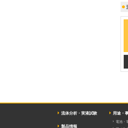
流体分析・実液試験
用途・
電池・
製品情報