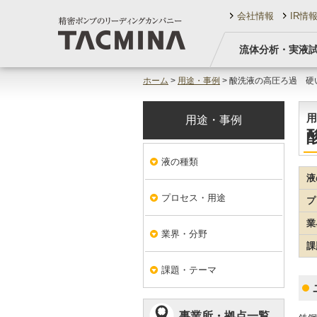
会社情報
IR情
流体分析・実液
ホーム
>
用途・事例
> 酸洗液の高圧ろ過 
用
用途・事例
液の種類
液
プロセス・用途
プ
業
業界・分野
課
課題・テーマ
事業所・拠点一覧