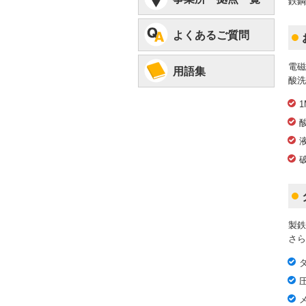
鉄鋼
よくあるご質問
電
用語集
酸洗
製鉄
さら