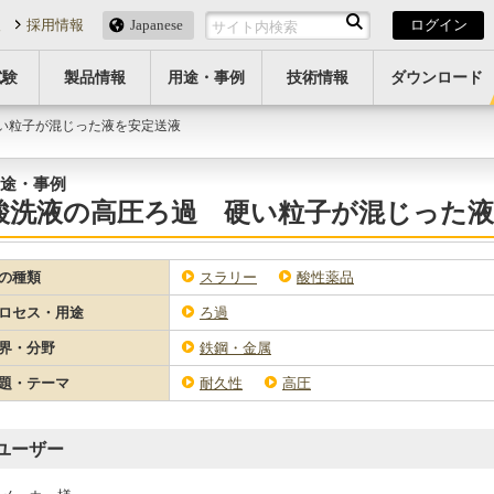
報
採用情報
Japanese
ログイン
試験
製品情報
用途・事例
技術情報
ダウンロード
硬い粒子が混じった液を安定送液
途・事例
酸洗液の高圧ろ過 硬い粒子が混じった液
の種類
スラリー
酸性薬品
ロセス・用途
ろ過
界・分野
鉄鋼・金属
題・テーマ
耐久性
高圧
ユーザー