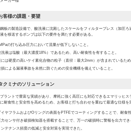
メーカー様
お客様の課題・要望
磁鋼板の製造設備で、酸洗液に沈殿したスケールをフィルタープレス（加圧ろ
液を移送するポンプは以下の要件を満たす必要がある。
1MPaの打ち込み圧力において流量が低下しないこと。
酸洗液は塩酸（最大濃度18%）であるため、高い耐食性を有すること。
液には硬度の高いケイ素化合物の粒子（直径：最大2mm）が含まれているた
破損による漏液事故を未然に防ぐための安全機構を備えていること。
タクミナのソリューション
プラントで豊富な実績があり、摩耗に強く高圧にも対応できるエマリッヒス
に耐食性と安全性を高めるため、お客様と打ち合わせを重ねて最適な仕様を
ダイヤフラムおよびOリングの表面をPTFEでコーティングすることで、耐食
圧力センサ付き破損検知器を搭載することで、万一の破損時に警報を出力でき
メンテナンス頻度の低減と安全対策を実現できた。