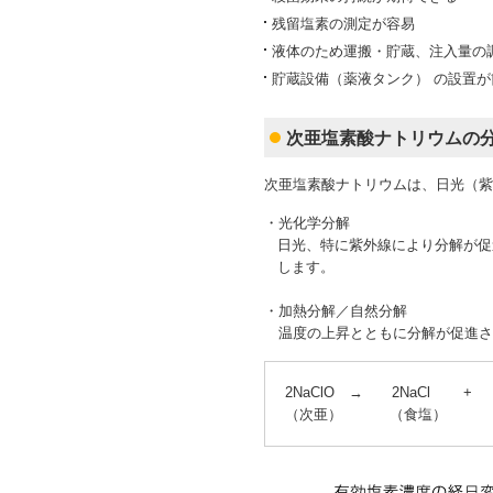
残留塩素の測定が容易
液体のため運搬・貯蔵、注入量の
貯蔵設備（薬液タンク） の設置が
次亜塩素酸ナトリウムの
次亜塩素酸ナトリウムは、日光（紫
・光化学分解
日光、特に紫外線により分解が促進
します。
・加熱分解／自然分解
温度の上昇とともに分解が促進さ
2NaClO → 2NaCl +
（次亜） （食塩） 