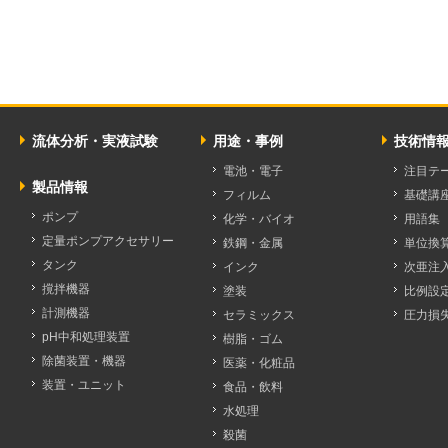
流体分析・実液試験
用途・事例
技術情
電池・電子
注目テ
製品情報
フィルム
基礎講
ポンプ
化学・バイオ
用語集
定量ポンプアクセサリー
鉄鋼・金属
単位換
タンク
インク
次亜注
撹拌機器
塗装
比例設
計測機器
セラミックス
圧力損
pH中和処理装置
樹脂・ゴム
除菌装置・機器
医薬・化粧品
装置・ユニット
食品・飲料
水処理
殺菌