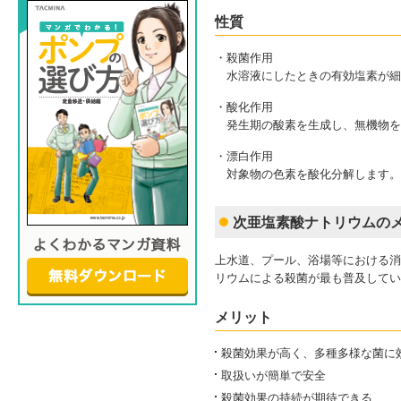
性質
・殺菌作用
水溶液にしたときの有効塩素が細
・酸化作用
発生期の酸素を生成し、無機物を
・漂白作用
対象物の色素を酸化分解します。
次亜塩素酸ナトリウムの
上水道、プール、浴場等における消
リウムによる殺菌が最も普及してい
メリット
殺菌効果が高く、多種多様な菌に
取扱いが簡単で安全
殺菌効果の持続が期待できる