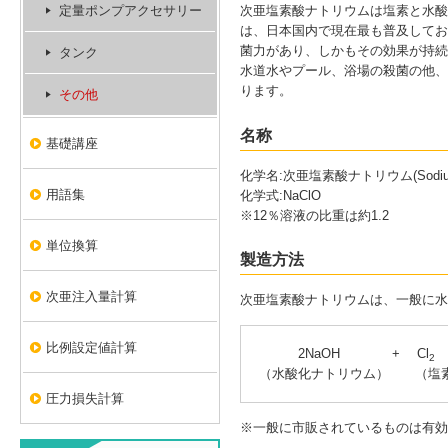
定量ポンプアクセサリー
次亜塩素酸ナトリウムは塩素と水酸
は、日本国内で現在最も普及してお
菌力があり、しかもその効果が持続
タンク
水道水やプール、浴場の殺菌の他、
ります。
その他
名称
基礎講座
化学名:次亜塩素酸ナトリウム(Sodium hy
用語集
化学式:NaClO
※12％溶液の比重は約1.2
単位換算
製造方法
次亜注入量計算
次亜塩素酸ナトリウムは、一般に水
比例設定値計算
2NaOH + Cl
2
（水酸化ナトリウム） （
圧力損失計算
※一般に市販されているものは有効