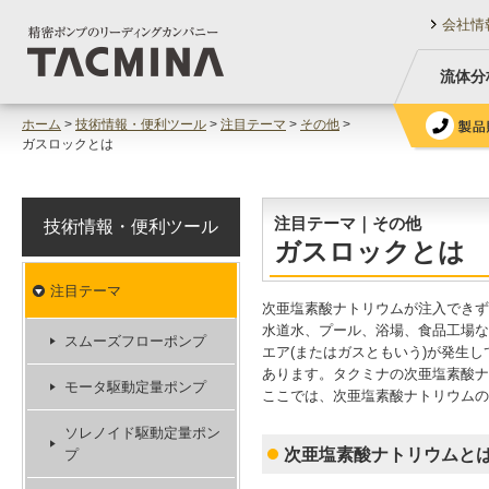
会社情
流体分
ホーム
>
技術情報・便利ツール
>
注目テーマ
>
その他
>
ガスロックとは
注目テーマ｜その他
技術情報・便利ツール
ガスロックとは
注目テーマ
次亜塩素酸ナトリウムが注入できず
水道水、プール、浴場、食品工場な
スムーズフローポンプ
エア(またはガスともいう)が発生
あります。タクミナの次亜塩素酸
モータ駆動定量ポンプ
ここでは、次亜塩素酸ナトリウムの
ソレノイド駆動定量ポン
次亜塩素酸ナトリウムと
プ