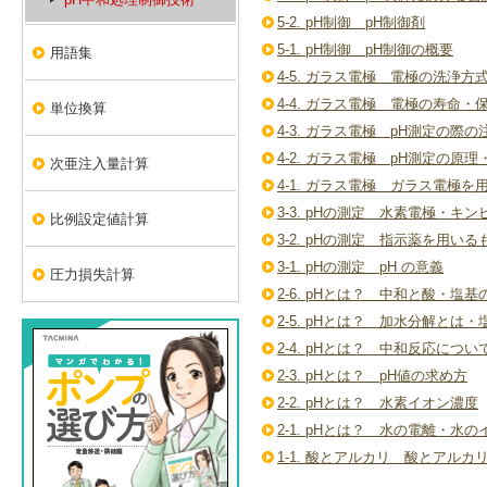
5-2. pH制御 pH制御剤
5-1. pH制御 pH制御の概要
用語集
4-5. ガラス電極 電極の洗浄方
4-4. ガラス電極 電極の寿命・
単位換算
4-3. ガラス電極 pH測定の際の
4-2. ガラス電極 pH測定の原理
次亜注入量計算
4-1. ガラス電極 ガラス電極を
3-3. pHの測定 水素電極・
比例設定値計算
3-2. pHの測定 指示薬を用いる
3-1. pHの測定 pH の意義
圧力損失計算
2-6. pHとは？ 中和と酸・塩基
2-5. pHとは？ 加水分解とは
2-4. pHとは？ 中和反応につ
2-3. pHとは？ pH値の求め方
2-2. pHとは？ 水素イオン濃度
2-1. pHとは？ 水の電離・水
1-1. 酸とアルカリ 酸とアルカ