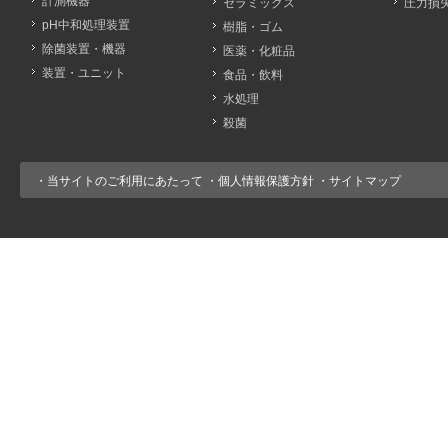
計測機器
セラミックス
圧力損
pH中和処理装置
樹脂・ゴム
除菌装置・機器
医薬・化粧品
装置・ユニット
食品・飲料
水処理
殺菌
・
当サイトのご利用にあたって
・
個人情報保護方針
・
サイトマップ