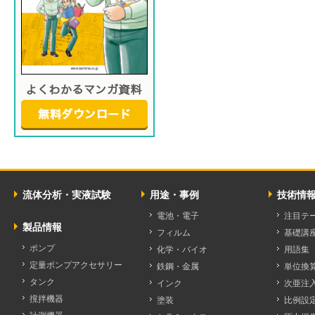
流体分析・実液試験
用途・事例
技術情
電池・電子
注目テ
製品情報
フィルム
基礎講
ポンプ
化学・バイオ
用語集
定量ポンプアクセサリー
鉄鋼・金属
単位換
タンク
インク
次亜注
撹拌機器
塗装
比例設