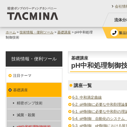
会社情
流体分
ホーム
>
技術情報・便利ツール
>
基礎講座
> pH中和処理
制御技術
基礎講座
技術情報・便利ツール
pH中和処理制御
注目テーマ
講座一覧
基礎講座
6-3. 中和滴定曲線
精密ポンプ技術
6-2. pH制御に必要な中和剤理
6-1. pH制御に必要な中和剤の
滅菌・殺菌
5-4. pH制御 自動化のシステ
5-3. pH制御 pH制御における
pH中和処理制御技術