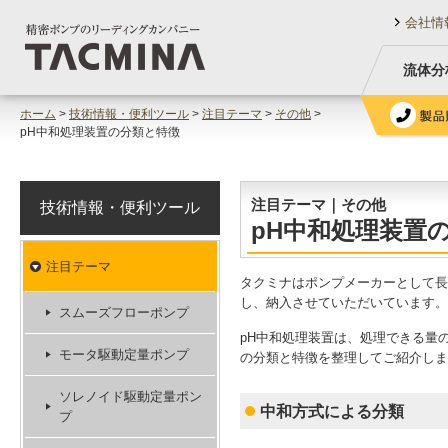
会社情
流体分
ホーム
>
技術情報・便利ツール
>
注目テーマ
>
その他
>
pH中和処理装置の分類と特徴
注目テーマ｜その他
技術情報・便利ツール
pH中和処理装置
注目テーマ
タクミナはポンプメーカーとして長
し、納入させていただいています。
スムーズフローポンプ
pH中和処理装置は、処理できる量
モータ駆動定量ポンプ
の分類と特徴を整理してご紹介しま
ソレノイド駆動定量ポン
中和方式による分類
プ