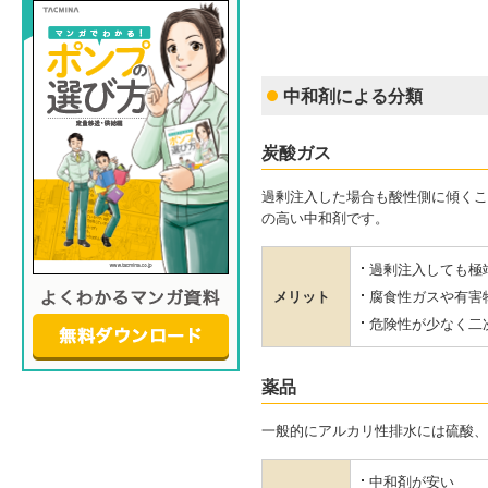
中和剤による分類
炭酸ガス
過剰注入した場合も酸性側に傾くこ
の高い中和剤です。
過剰注入しても極
メリット
腐食性ガスや有害
危険性が少なく二
薬品
一般的にアルカリ性排水には硫酸、
中和剤が安い