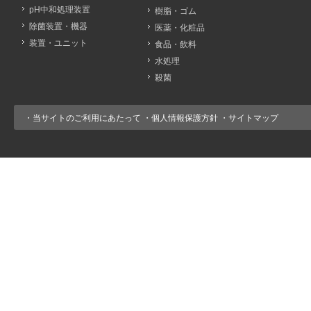
pH中和処理装置
樹脂・ゴム
除菌装置・機器
医薬・化粧品
装置・ユニット
食品・飲料
水処理
殺菌
・
当サイトのご利用にあたって
・
個人情報保護方針
・
サイトマップ