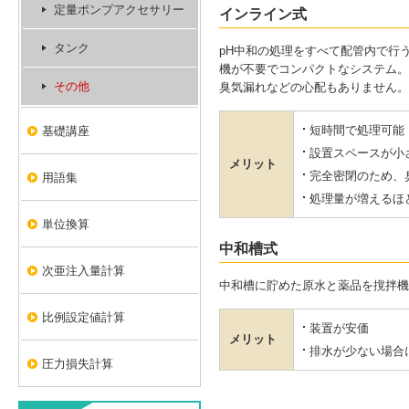
定量ポンプアクセサリー
インライン式
タンク
pH中和の処理をすべて配管内で行
機が不要でコンパクトなシステム。
その他
臭気漏れなどの心配もありません。
短時間で処理可能
基礎講座
設置スペースが小
メリット
完全密閉のため、
用語集
処理量が増えるほ
単位換算
中和槽式
次亜注入量計算
中和槽に貯めた原水と薬品を撹拌機
比例設定値計算
装置が安価
メリット
排水が少ない場合
圧力損失計算