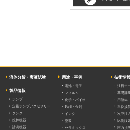
流体分析・実液試験
用途・事例
技術情
電池・電子
注目テ
製品情報
フィルム
基礎講
ポンプ
化学・バイオ
用語集
定量ポンプアクセサリー
鉄鋼・金属
単位換
タンク
インク
次亜注
撹拌機器
塗装
比例設
計測機器
セラミックス
圧力損