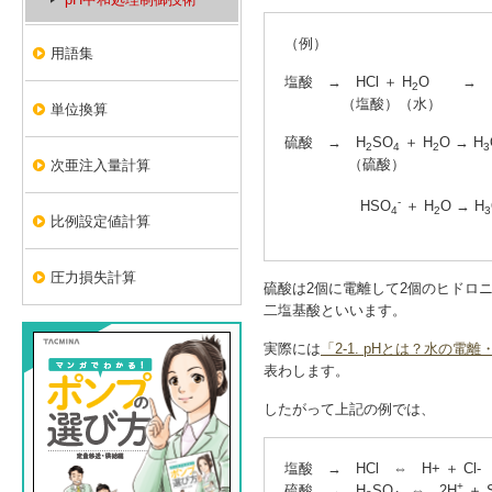
（例）
用語集
塩酸 → HCl ＋ H
O →
2
（塩酸）（水） （ﾋﾄﾞﾛ
単位換算
硫酸 → H
SO
＋ H
O → H
2
4
2
3
（硫酸） （硫
次亜注入量計算
-
HSO
＋ H
O → H
4
2
3
比例設定値計算
（硫酸イ
圧力損失計算
硫酸は2個に電離して2個のヒドロ
二塩基酸といいます。
実際には
「2-1. pHとは？水の電
表わします。
したがって上記の例では、
塩酸 → HCl ⇔ H+ ＋ Cl-
+
硫酸 → H
SO
⇔ 2H
＋ 