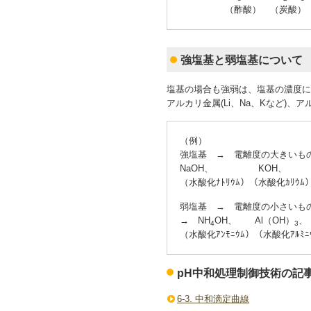
（酢酸） （炭酸） （
強塩基と弱塩基について
塩基の場合も強弱は、塩基の濃度に
アルカリ金属(Li、Na、Kなど)、
（例）
強塩基 → 電離度の大きいも
NaOH、 KOH、 
（水酸化ﾅﾄﾘｳﾑ）（水酸化ｶﾘｳﾑ
弱塩基 → 電離度の小さいも
→ NH
OH、 Al（OH）
、
4
3
（水酸化ｱﾝﾓﾆｳﾑ）（水酸化ｱﾙﾐ
pH中和処理制御技術の記
6-3. 中和滴定曲線