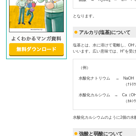
2
4
となります。
アルカリ(塩基)について
-
塩基とは、水に溶けて電離し、OH
+
いいます。広い意味では、H
を受
（例）
水酸化ナトリウム → NaOH
（ﾅﾄﾘｳﾑｲｵﾝ）
水酸化カルシウム → Ca（O
（ｶﾙｼｳﾑｲｵﾝ）
水酸化カルシウムのように2個の水
強酸と弱酸について