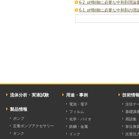
6-2. pH制御に必要な中和剤理
6-1. pH制御に必要な中和剤の
流体分析・実液試験
用途・事例
技術情
電池・電子
注目テ
製品情報
フィルム
基礎講
ポンプ
化学・バイオ
用語集
定量ポンプアクセサリー
鉄鋼・金属
単位換
タンク
インク
次亜注