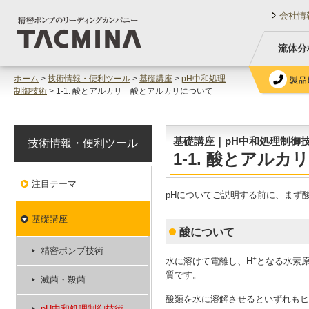
会社情
流体分
ホーム
>
技術情報・便利ツール
>
基礎講座
>
pH中和処理
制御技術
> 1-1. 酸とアルカリ 酸とアルカリについて
基礎講座｜pH中和処理制御
技術情報・便利ツール
1-1. 酸とアル
注目テーマ
pHについてご説明する前に、まず
基礎講座
酸について
精密ポンプ技術
+
水に溶けて電離し、H
となる水素
質です。
滅菌・殺菌
酸類を水に溶解させるといずれもヒ
pH中和処理制御技術