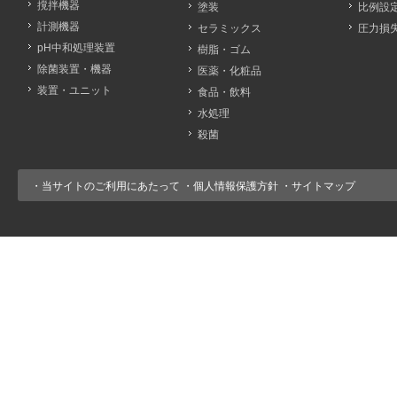
撹拌機器
塗装
比例設
計測機器
セラミックス
圧力損
pH中和処理装置
樹脂・ゴム
除菌装置・機器
医薬・化粧品
装置・ユニット
食品・飲料
水処理
殺菌
・
当サイトのご利用にあたって
・
個人情報保護方針
・
サイトマップ