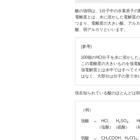
酸の強弱は、1分子中の水素原子の
電離度とは、水に溶かした電解質の
つまり、電離度の大きい酸、アルカ
酸、弱アルカリといいます。
(参考)
100個のHCl分子を水に溶かし
この電離度の大きいものを強電
強電解質とは水中ではすべてイ
はなく、大部分は分子の形で水
現在知られている酸のほとんどは弱
（例）
強酸 → HCl、 H
SO
、 H
2
4
（塩酸）（硫酸） （硝
弱酸 → CH
COOH、H
CO
3
2
3