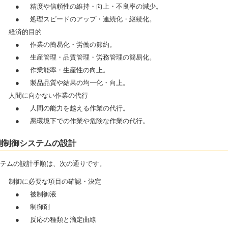
●
精度や信頼性の維持・向上・不良率の減少。
●
処理スピードのアップ・連続化・継続化。
）
経済的目的
●
作業の簡易化・労働の節約。
●
生産管理・品質管理・労務管理の簡易化。
●
作業能率・生産性の向上。
●
製品品質や結果の均一化・向上。
）
人間に向かない作業の代行
●
人間の能力を越える作業の代行。
●
悪環境下での作業や危険な作業の代行。
測制御システムの設計
テムの設計手順は、次の通りです。
）
制御に必要な項目の確認・決定
●
被制御液
●
制御剤
●
反応の種類と滴定曲線