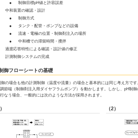
●
制御目標pH値と許容誤差
）
中和装置の確認・設計
●
制御方式
●
タンク・配管・ポンプなどの設備
●
流速・電極の位置・制御剤注入の場所
●
中和槽での滞留時間・攪拌
）
過渡応答特性による確認・設計値の修正
）
計測制御システムの完成
H制御フローシートの基礎
制御の場合も他の計測制御（温度や流量）の場合と基本的には同じ考え方で
調節端（制御剤注入用ダイヤフラムポンプ）を動かします。しかし、pH制御
行なう場合、一般的には次のような方法が採用されます。
1）
（2）