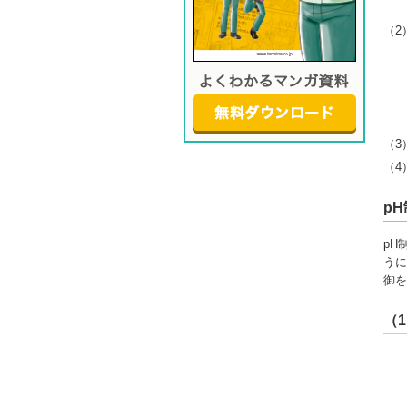
（2
（3
（4
p
pH
うに
御を
（