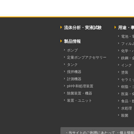
流体分析・実液試験
用途・
電池・
製品情報
フィル
ポンプ
化学・
定量ポンプアクセサリー
鉄鋼・
タンク
インク
撹拌機器
塗装
計測機器
セラミ
pH中和処理装置
樹脂・
除菌装置・機器
医薬・
装置・ユニット
食品・
水処理
殺菌
・
当サイトのご利用にあたって
・
個人情報