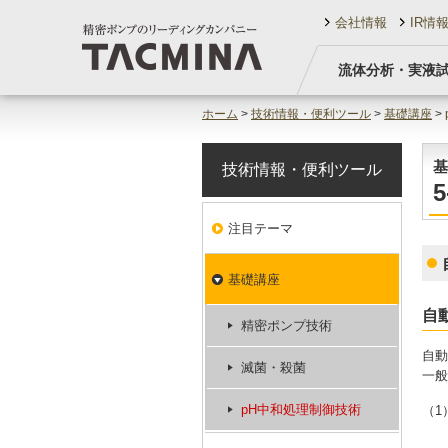
会社情報
IR情
流体分析・実液
ホーム
>
技術情報・便利ツール
>
基礎講座
>
基
技術情報・便利ツール
注目テーマ
基礎講座
自
精密ポンプ技術
自動
滅菌・殺菌
一般
pH中和処理制御技術
（1