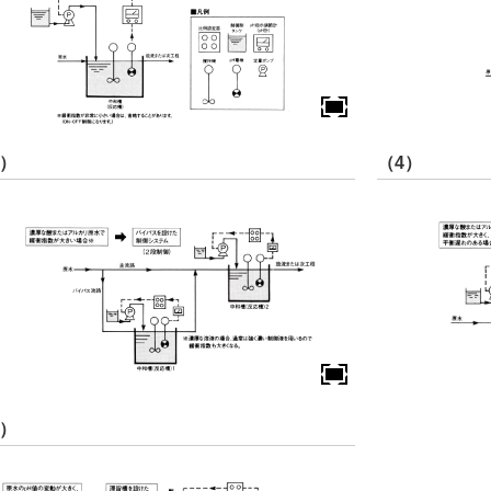
3）
（4）
5）