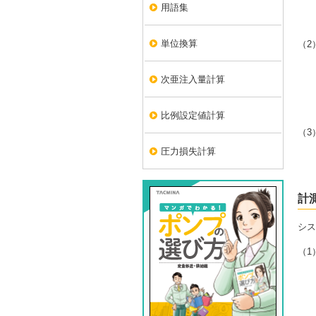
用語集
単位換算
（2
次亜注入量計算
比例設定値計算
（3
圧力損失計算
計
シス
（1