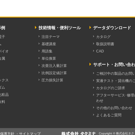
事例
技術情報・便利ツール
データダウンロード
電子
注目テーマ
カタログ
ム
基礎講座
取扱説明書
バイオ
用語集
CAD
金属
単位換算
サポート・お問い合
次亜注入量計算
比例設定値計算
ご検討中の製品のお問
ックス
圧力損失計算
実液テスト・貸出機の
ゴム
カタログのご請求
化粧品
アフターサービス･修理
わせ
飲料
その他のお問い合わせ
よくあるご質問
保護方針
・
サイトマップ
Copyright © 株式会社タクミナ