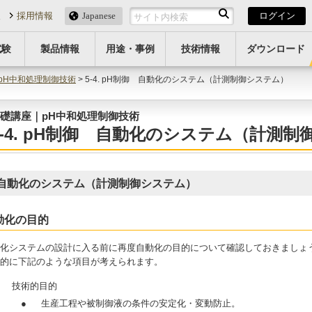
報
採用情報
Japanese
ログイン
試験
製品情報
用途・事例
技術情報
ダウンロード
pH中和処理制御技術
> 5-4. pH制御 自動化のシステム（計測制御システム）
礎講座｜pH中和処理制御技術
5-4. pH制御 自動化のシステム（計測
自動化のシステム（計測制御システム）
動化の目的
化システムの設計に入る前に再度自動化の目的について確認しておきましょ
的に下記のような項目が考えられます。
）
技術的目的
●
生産工程や被制御液の条件の安定化・変動防止。