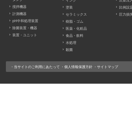
インク
次亜注
撹拌機器
塗装
比例設
計測機器
セラミックス
圧力損
pH中和処理装置
樹脂・ゴム
除菌装置・機器
医薬・化粧品
装置・ユニット
食品・飲料
水処理
殺菌
・
当サイトのご利用にあたって
・
個人情報保護方針
・
サイトマップ