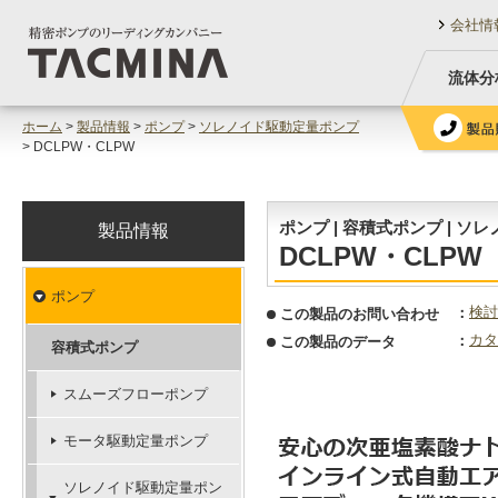
会社情
流体分
ホーム
>
製品情報
>
ポンプ
>
ソレノイド駆動定量ポンプ
> DCLPW・CLPW
ポンプ | 容積式ポンプ | 
製品情報
DCLPW・CLPW
ポンプ
検討
この製品のお問い合わせ
カタ
この製品のデータ
容積式ポンプ
スムーズフローポンプ
モータ駆動定量ポンプ
ソレノイド駆動定量ポン