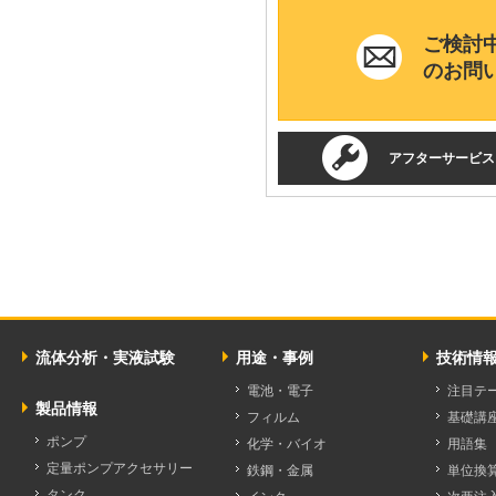
ご検討
のお問
アフターサービス
流体分析・実液試験
用途・事例
技術情
電池・電子
注目テ
製品情報
フィルム
基礎講
ポンプ
化学・バイオ
用語集
定量ポンプアクセサリー
鉄鋼・金属
単位換
タンク