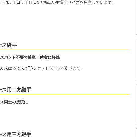
C、PE、FEP、PTFEなど幅広い材質とサイズを用意しています。
ース継手
スバンド不要で簡単・確実に接続
方式はねじ式とTSソケットタイプがあります。
ース用二方継手
ス同士の接続に
ース用三方継手