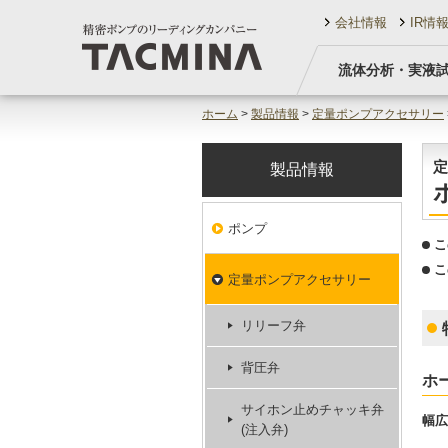
会社情報
IR情
流体分析・実液
ホーム
>
製品情報
>
定量ポンプアクセサリー
定
製品情報
ポンプ
こ
こ
定量ポンプアクセサリー
リリーフ弁
背圧弁
ホ
サイホン止めチャッキ弁
幅広
(注入弁)