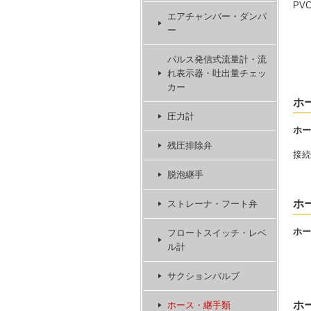
PV
エアチャンバー・ダンパ
ー
パルス発信式流量計・流
れ表示器・吐出量チェッ
カー
ホ
圧力計
ホー
残圧排除弁
接続
脱泡継手
ホ
ストレーナ・フート弁
ホー
フロートスイッチ・レベ
ル計
サクションバルブ
ホ
ホース・継手類