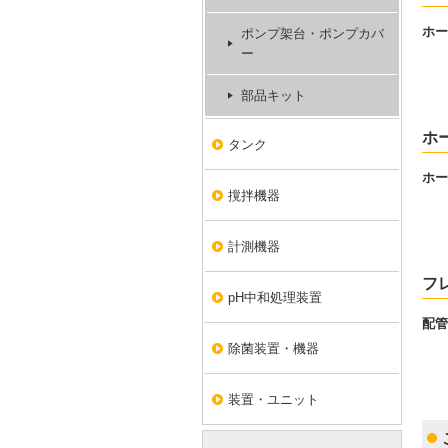
ホー
ポンプ架台・ポンプカバ
ー
部品キット
ホ
タンク
ホー
撹拌機器
計測機器
フ
pH中和処理装置
配管
除菌装置・機器
装置・ユニット