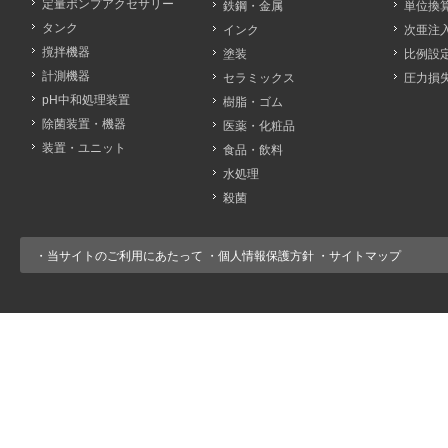
定量ポンプアクセサリー
鉄鋼・金属
単位換
タンク
インク
次亜注
撹拌機器
塗装
比例設
計測機器
セラミックス
圧力損
pH中和処理装置
樹脂・ゴム
除菌装置・機器
医薬・化粧品
装置・ユニット
食品・飲料
水処理
殺菌
・
当サイトのご利用にあたって
・
個人情報保護方針
・
サイトマップ