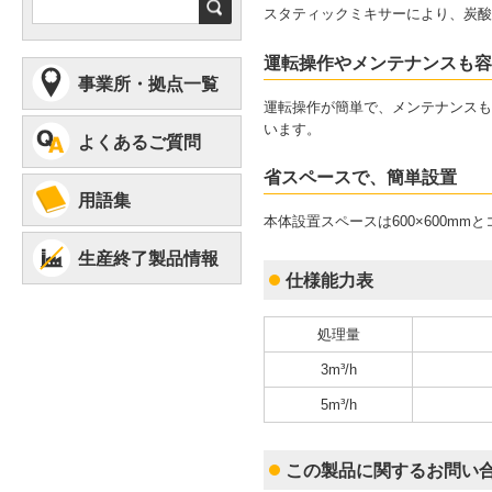
検
スタティックミキサーにより、炭酸
索
運転操作やメンテナンスも容
事業所・拠点一覧
運転操作が簡単で、メンテナンスも
います。
よくあるご質問
省スペースで、簡単設置
用語集
本体設置スペースは600×600m
生産終了製品情報
仕様能力表
処理量
3m³/h
5m³/h
この製品に関するお問い