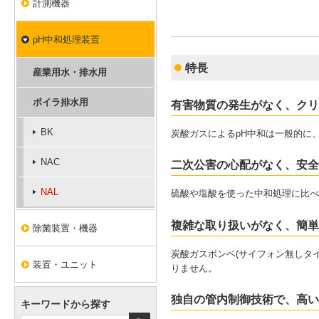
計測機器
pH中和処理装置
特長
産業用水・排水用
ボイラ排水用
有害物質の発生がなく、クリ
BK
炭酸ガスによるpH中和は一般的に
NAC
二次公害の心配がなく、安全
NAL
硫酸や塩酸を使った中和処理に比べ
複雑な取り扱いがなく、簡単
除菌装置・機器
炭酸ガスボンベ(サイフォン無しタ
装置・ユニット
りません。
独自の管内制御技術で、高い
キーワードから探す