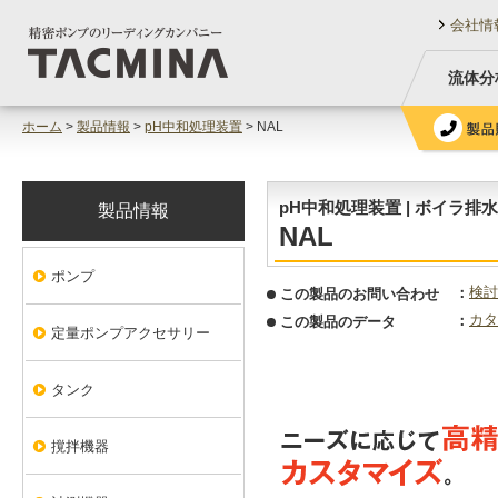
会社情
流体分
ホーム
>
製品情報
>
pH中和処理装置
> NAL
pH中和処理装置 | ボイラ排
製品情報
NAL
ポンプ
検討
この製品のお問い合わせ
カタ
この製品のデータ
定量ポンプアクセサリー
タンク
撹拌機器