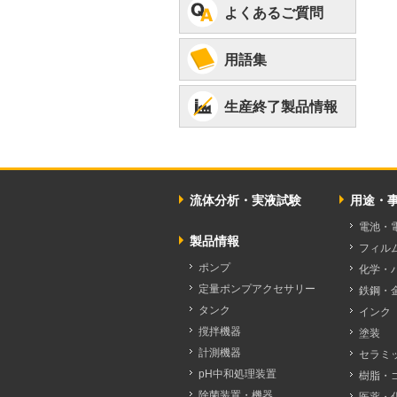
よくあるご質問
用語集
生産終了製品情報
流体分析・実液試験
用途・
電池・
製品情報
フィル
ポンプ
化学・
定量ポンプアクセサリー
鉄鋼・
タンク
インク
撹拌機器
塗装
計測機器
セラミ
pH中和処理装置
樹脂・
除菌装置・機器