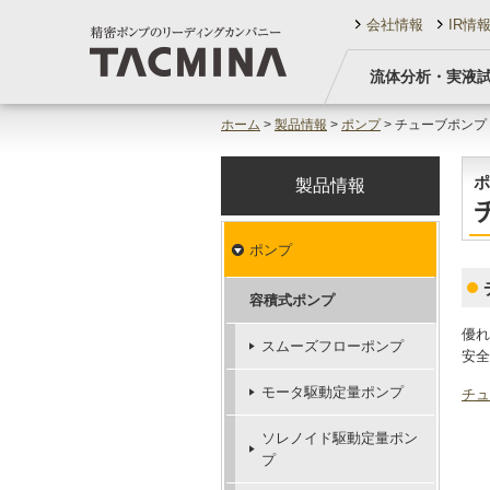
会社情報
IR情
流体分析・実液
ホーム
>
製品情報
>
ポンプ
> チューブポン
ポ
製品情報
ポンプ
容積式ポンプ
優れ
スムーズフローポンプ
安全
モータ駆動定量ポンプ
チュ
ソレノイド駆動定量ポン
プ