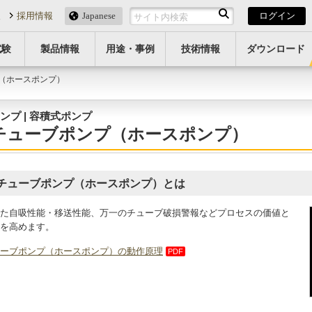
報
採用情報
Japanese
ログイン
試験
製品情報
用途・事例
技術情報
ダウンロード
プ（ホースポンプ）
ンプ | 容積式ポンプ
チューブポンプ（ホースポンプ）
チューブポンプ（ホースポンプ）とは
た自吸性能・移送性能、万一のチューブ破損警報などプロセスの価値と
を高めます。
ーブポンプ（ホースポンプ）の動作原理
PDF