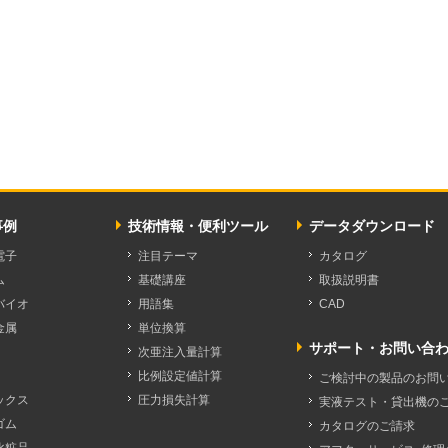
事例
技術情報・便利ツール
データダウンロード
電子
注目テーマ
カタログ
ム
基礎講座
取扱説明書
バイオ
用語集
CAD
金属
単位換算
サポート・お問い合
次亜注入量計算
比例設定値計算
ご検討中の製品のお問
ックス
圧力損失計算
実液テスト・貸出機の
ゴム
カタログのご請求