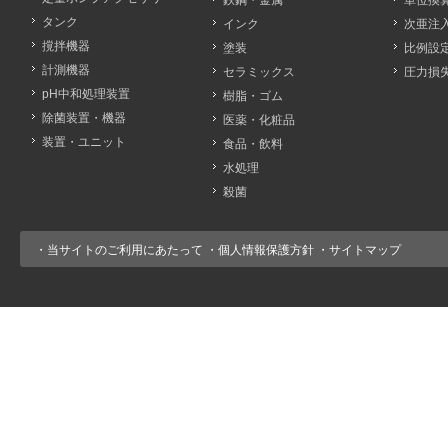
鉄鋼・金属
単位換
タンク
インク
次亜注
撹拌機器
塗装
比例設
計測機器
セラミックス
圧力損
pH中和処理装置
樹脂・ゴム
除菌装置・機器
医薬・化粧品
装置・ユニット
食品・飲料
水処理
殺菌
・
当サイトのご利用にあたって
・
個人情報保護方針
・
サイトマップ