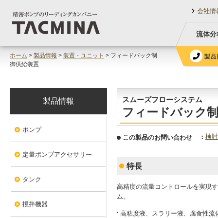
会社情
流体分
ホーム
>
製品情報
>
装置・ユニット
> フィードバック制
御供給装置
スムーズフローシステム
製品情報
フィードバック制
ポンプ
検討
この製品のお問い合わせ
定量ポンプアクセサリー
特長
タンク
高精度の流量コントロールを実現す
ム。
撹拌機器
高粘度液、スラリー液、腐食性流