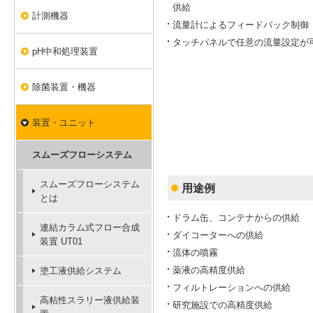
供給
計測機器
流量計によるフィードバック制御
タッチパネルで任意の流量設定が
pH中和処理装置
除菌装置・機器
装置・ユニット
スムーズフローシステム
スムーズフローシステム
用途例
とは
ドラム缶、コンテナからの供給
連結カラム式フロー合成
ダイコーターへの供給
装置 UT01
流体の噴霧
薬液の高精度供給
塗工液供給システム
フィルトレーションへの供給
高粘性スラリー液供給装
研究施設での高精度供給