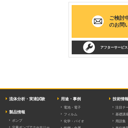
ご検討
のお問
アフターサービス
流体分析・実液試験
用途・事例
技術情
電池・電子
注目テ
製品情報
フィルム
基礎講
ポンプ
化学・バイオ
用語集
定量ポンプアクセサリー