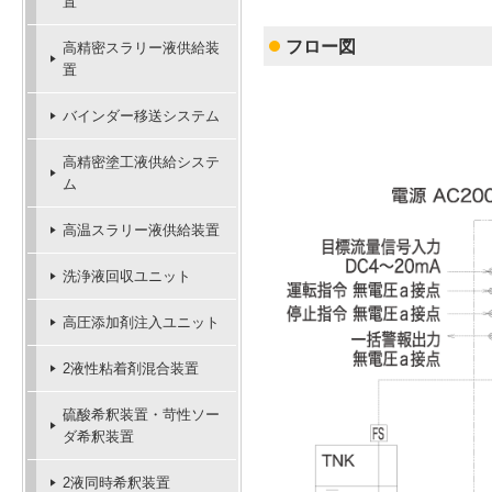
置
フロー図
高精密スラリー液供給装
置
バインダー移送システム
高精密塗工液供給システ
ム
高温スラリー液供給装置
洗浄液回収ユニット
高圧添加剤注入ユニット
2液性粘着剤混合装置
硫酸希釈装置・苛性ソー
ダ希釈装置
2液同時希釈装置